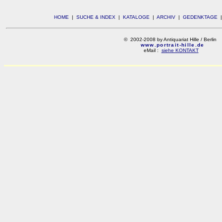
HOME
|
SUCHE & INDEX
|
KATALOGE
|
ARCHIV
|
GEDENKTAGE
© 2002-2008 by Antiquariat Hille / Berlin
www.portrait-hille.de
eMail :
siehe KONTAKT