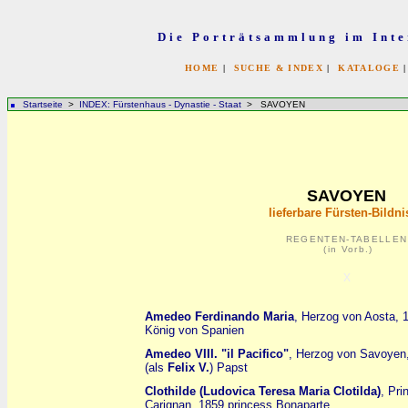
Die Porträtsammlung im Inte
HOME
|
SUCHE & INDEX
|
KATALOGE
Startseite
>
INDEX: Fürstenhaus - Dynastie - Staat
> SAVOYEN
SAVOYEN
lieferbare Fürsten-Bildni
REGENTEN-TABELLEN
(in Vorb.)
x
Amedeo Ferdinando Maria
, Herzog von Aosta, 
König von Spanien
Amedeo VIII. "il Pacifico"
, Herzog von Savoyen
(als
Felix V.
) Papst
Clothilde (Ludovica Teresa Maria Clotilda)
, Pr
Carignan, 1859 princess Bonaparte