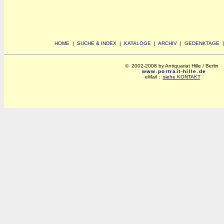
HOME
|
SUCHE & INDEX
|
KATALOGE
|
ARCHIV
|
GEDENKTAGE
© 2002-2008 by Antiquariat Hille / Berlin
www.portrait-hille.de
eMail :
siehe KONTAKT